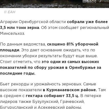
© ЕАН
Аграрии Оренбургской области
собрали уже более
3,5 млн тонн зерна
. Об этом сообщает региональный
Минсельхоз.
По данным ведомства,
скошено 81% уборочной
площади
. Это дает основание ожидать, что по
окончании уборки результаты будут еще выше.
Стоит отметить, что
это одни из самых высоких
показателей по сбору урожая в Оренбуржье за
последние годы.
Бьет рекорды и урожайность зерновых. Самые
высокие показатели
в Курманаевском районе.
Там
в среднем с
гектара собирают 33,5 ц.
В пятерке
лидеров также Бузулукский, Грачевский,
Бугурусланский и Асекеевский районы.