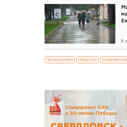
М
м
Е
8 
Происшествия
Общество
Эпидемия ко