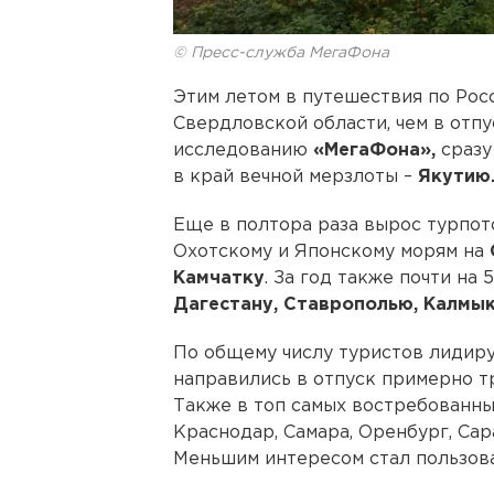
© Пресс-служба МегаФона
Этим летом в путешествия по Рос
Свердловской области, чем в отпу
исследованию
«МегаФона»,
сразу
в край вечной мерзлоты –
Якутию
Еще в полтора раза вырос турпот
Охотскому и Японскому морям на
Камчатку
. За год также почти на
Дагестану, Ставрополью, Калмык
По общему числу туристов лиди
направились в отпуск примерно т
Также в топ самых востребованн
Краснодар, Самара, Оренбург, Сар
Меньшим интересом стал пользова