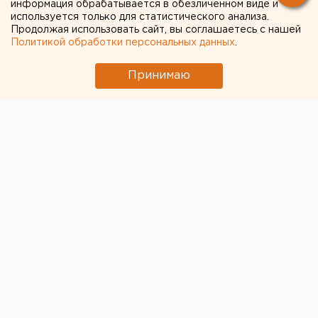
информация обрабатывается в обезличенном виде и
используется только для статистического анализа.
Елизаветы II
Продолжая использовать сайт, вы соглашаетесь с нашей
Политикой обработки персональных данных
.
Принимаю
© Royal.uk
Принц Чарльз Филипп
провозглашен новым королем
Великобритании после смерти самого