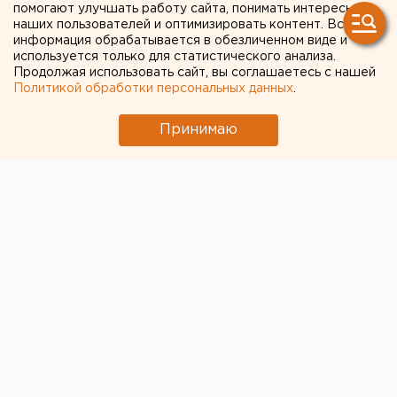
Донбассе, простились в
помогают улучшать работу сайта, понимать интересы
наших пользователей и оптимизировать контент. Вся
Свердловской области
информация обрабатывается в обезличенном виде и
используется только для статистического анализа.
Продолжая использовать сайт, вы соглашаетесь с нашей
Политикой обработки персональных данных
.
Принимаю
© Фото из открытых источников
В Верхней Салде
похоронили 42-летнего майора
Алексея Скочкова
, погибшего во время
специальной военной операции на Украине. Как