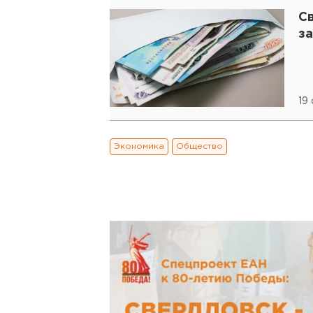
С
з
19
Экономика
Общество