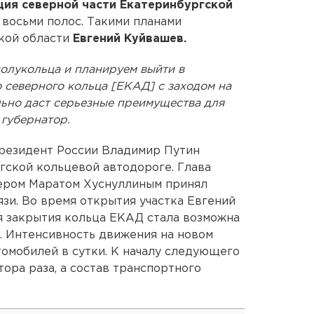
ция северной части Екатеринбургской
восьми полос. Такими планами
кой области
Евгений Куйвашев.
олукольца и планируем выйти в
 северного кольца [ЕКАД] с заходом на
льно даст серьезные преимущества для
 губернатор.
президент России Владимир Путин
гской кольцевой автодороге. Глава
ьером Маратом Хуснуллиным принял
язи. Во время открытия участка Евгений
я закрытия кольца ЕКАД стала возможна
. Интенсивность движения на новом
томобилей в сутки. К началу следующего
тора раза, а состав транспортного