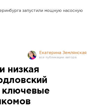
еринбурга запустили мощную насосную
Екатерина Землянская
и низкая
ердловский
л ключевые
нкомов