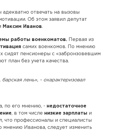
 адекватно отвечать на вызовы
 мотивации. Об этом заявил депутат
и
Максим Иванов
.
емы работы военкоматов.
Первая из
отивация
самих военкомов. По мнению
ах сидят пенсионеры с «забронзовевшим
т план без учета качества.
барская лень», - охарактеризовал
, по его мнению, -
недостаточное
ение
, в том числе
низкие зарплаты
и
ил, что профессионалы и специалисты
По мнению Иванова, следует изменить