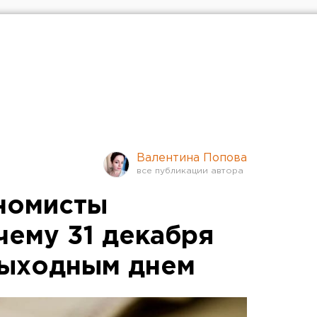
Валентина Попова
номисты
чему 31 декабря
выходным днем