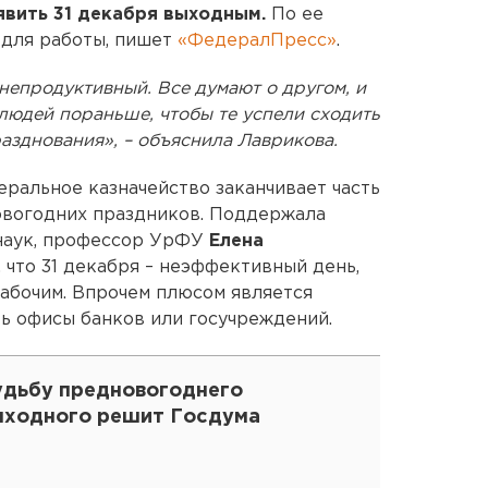
явить 31 декабря выходным.
По ее
 для работы, пишет
«ФедералПресс»
.
 непродуктивный. Все думают о другом, и
людей пораньше, чтобы те успели сходить
разднования», – объяснила Лаврикова.
деральное казначейство заканчивает часть
овогодних праздников. Поддержала
 наук, профессор УрФУ
Елена
, что 31 декабря – неэффективный день,
рабочим. Впрочем плюсом является
ь офисы банков или госучреждений.
удьбу предновогоднего
ыходного решит Госдума