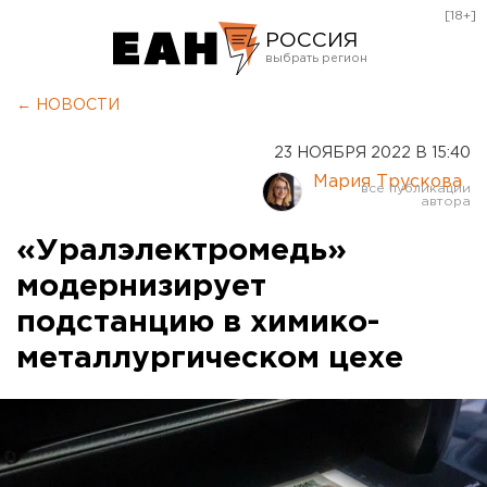
[18+]
РОССИЯ
Екатеринбург
← НОВОСТИ
Челябинск
23 НОЯБРЯ 2022 В 15:40
Курган
Мария Трускова
Оренбург
«Уралэлектромедь»
модернизирует
подстанцию в химико-
металлургическом цехе