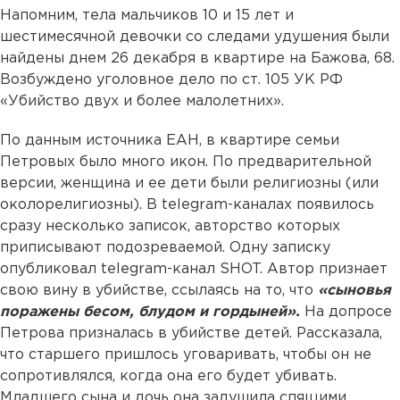
Напомним, тела мальчиков 10 и 15 лет и
шестимесячной девочки со следами удушения были
найдены днем 26 декабря в квартире на Бажова, 68.
Возбуждено уголовное дело по ст. 105 УК РФ
«Убийство двух и более малолетних».
По данным источника ЕАН, в квартире семьи
Петровых было много икон. По предварительной
версии, женщина и ее дети были религиозны (или
околорелигиозны). В telegram-каналах появилось
сразу несколько записок, авторство которых
приписывают подозреваемой. Одну записку
опубликовал telegram-канал SHOT. Автор признает
свою вину в убийстве, ссылаясь на то, что
«сыновья
поражены бесом, блудом и гордыней».
На допросе
Петрова призналась в убийстве детей. Рассказала,
что старшего пришлось уговаривать, чтобы он не
сопротивлялся, когда она его будет убивать.
Младшего сына и дочь она задушила спящими.