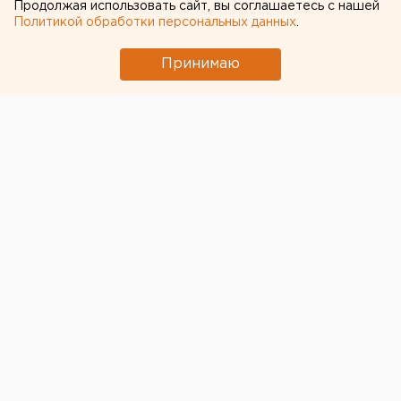
Продолжая использовать сайт, вы соглашаетесь с нашей
Политикой обработки персональных данных
.
На СВО погиб бывший журналист ЕАН
Александр Родионов
Принимаю
Выходные в Свердловской области будут
дождливыми, но теплыми
Среди погибших в страшном ДТП в
Свердловской области оказался известный
спортсмен
В нескольких районах Екатеринбурга упал
напор холодной воды
Судьбу «Яблока» решит судья, признавший
«Мемориал»* экстремистским
← НОВОСТИ
17 ЯНВАРЯ 2023 В 16:33
Мария Трускова