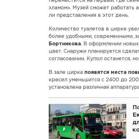
переместится на первый, где сейч
хламом». Музей сможет работать а
ли представления в этот день.
Количество туалетов в цирке увел
более удобными, современными, 
Бортникова
. В оформлении новых
цвет. Снаружи планируется сделат
согласовании. Купол останется, н
В зале цирка
появятся места по
кресел уменьшится с 2400 до 200
установлена различная аппаратура
П
Е
дл
к