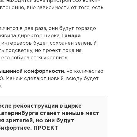
ас находится зона пристроя «со всяким
втономно, вне зависимости от того, есть
ичится в два раза, они будут гораздо
заявила директор цирка
Тамара
 интерьеров будет сохранен зеленый
ь подсветку, но проект пока на
о его собираются укрепить.
вышенной комфортности
, но количество
0. Манеж сделают новый, всюду будет
.
осле реконструкции в цирке
катеринбурга станет меньше мест
я зрителей, но они будут
омфортнее. ПРОЕКТ