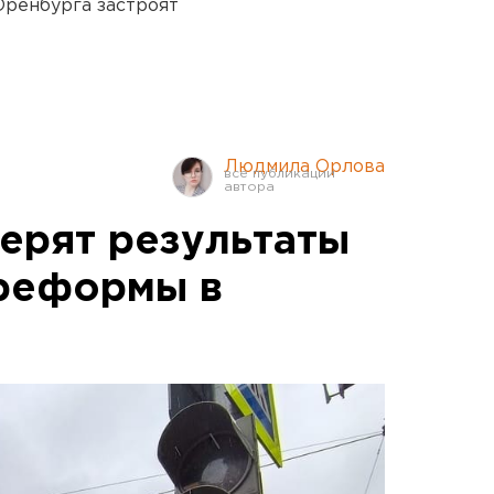
Оренбурга застроят
Людмила Орлова
ерят результаты
 реформы в