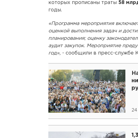
которых прописаны траты
58 млр
годы.
«Программа мероприятия включает
оценкой выполнения задач и дости
планирования; оценку законодател
аудит закупок. Мероприятие пред
год»,
- сообщили в пресс-службе К
Н
ни
р
24
1,