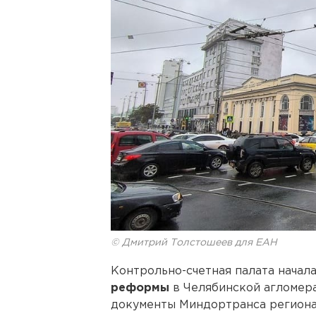
© Дмитрий Толстошеев для ЕАН
Контрольно-счетная палата начал
реформы
в Челябинской агломер
документы Миндортранса региона