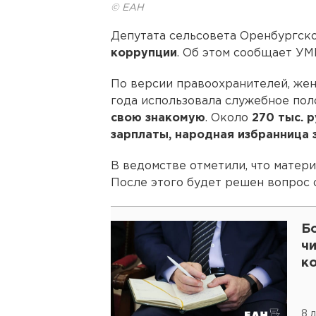
© ЕАН
Депутата сельсовета Оренбургск
коррупции
. Об этом сообщает УМ
По версии правоохранителей, жен
года использовала служебное по
свою знакомую
. Около
270 тыс. 
зарплаты, народная избранница 
В ведомстве отметили, что матер
После этого будет решен вопрос 
Б
ч
к
8 