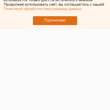
используется только для статистического анализа.
Сети
Продолжая использовать сайт, вы соглашаетесь с нашей
Политикой обработки персональных данных
.
Принимаю
© Фото из открытых источников
Составлен
протокол в отношении мужа
екатеринбургской бьюти-блогерши Алены