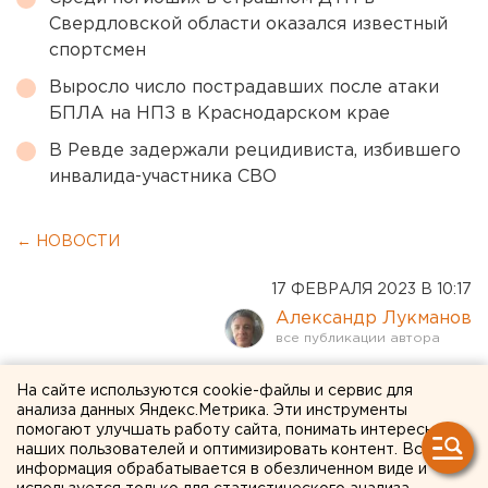
Свердловской области оказался известный
спортсмен
Выросло число пострадавших после атаки
БПЛА на НПЗ в Краснодарском крае
В Ревде задержали рецидивиста, избившего
инвалида-участника СВО
← НОВОСТИ
17 ФЕВРАЛЯ 2023 В 10:17
Александр Лукманов
Муж екатеринбургского
На сайте используются cookie-файлы и сервис для
анализа данных Яндекс.Метрика. Эти инструменты
блогера заплатит штраф
помогают улучшать работу сайта, понимать интересы
наших пользователей и оптимизировать контент. Вся
после публикации видео в
информация обрабатывается в обезличенном виде и