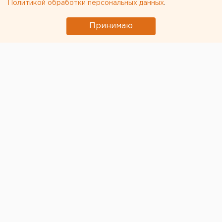
Политикой обработки персональных данных
.
доплаты к пенсиям летчикам и шахтерам
Принимаю
← НОВОСТИ
14 МАРТА 2023 В 12:42
Валентина Яковлева
С погибшим участником
СВО прощаются сегодня в
челябинском городе