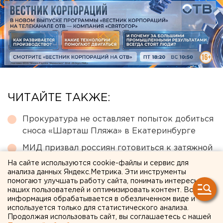
ЧИТАЙТЕ ТАКЖЕ:
Прокуратура не оставляет попыток добиться
сноса «Шарташ Пляжа» в Екатеринбурге
МИД призвал россиян готовиться к затяжной
войне
На сайте используются cookie-файлы и сервис для
анализа данных Яндекс.Метрика. Эти инструменты
В Екатеринбурге горит склад Wildberries
помогают улучшать работу сайта, понимать интересы
наших пользователей и оптимизировать контент. Вся
Исторический центр Оренбурга застроят по
информация обрабатывается в обезличенном виде и
КРТ, а история с небоскребами — на паузе
используется только для статистического анализа.
Продолжая использовать сайт, вы соглашаетесь с нашей
В Свердловской области пересчитали