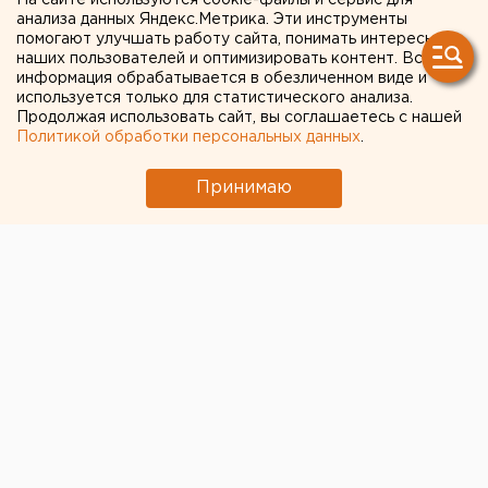
На сайте используются cookie-файлы и сервис для
военнослужащего
анализа данных Яндекс.Метрика. Эти инструменты
помогают улучшать работу сайта, понимать интересы
похоронили в Челябинской
наших пользователей и оптимизировать контент. Вся
информация обрабатывается в обезличенном виде и
области
используется только для статистического анализа.
Продолжая использовать сайт, вы соглашаетесь с нашей
Политикой обработки персональных данных
.
Принимаю
© Соцсети