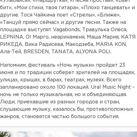
«Улыбайся», «Маршрутка», «Песня простая», «Бьет
бит», «Мои стихи, твоя гитара», «Плохо танцевать» и
другие. Тося Чайкина поет «Стрелы», «Ближе»,
«Танцуй прямо сейчас» и другие песни. Также на
площадке выступят Vagabonds, Травулька Олеся,
LEPNINA, О! Марго, неаринаменя, Маша Мария, КАТЯ
РИКЕДА, Вика Радисева, Макодзеба, MARIA KON,
Ала-Тей, BRESDEN, TANATA, ALYONA POLI.
Напомним, фестиваль «Ночь музыки» пройдет 23
июня и по традиции соберет зрителей на площадях,
улицах, крышах, в барах, театрах, музеях. Всего
запланировано около 100 локаций. Ural Music Night –
ночь не только музыкальная, но и объединяющая.
Люди, приехавшие из разных городов и стран,
слушающие музыку, казалось бы, противоположных
жанров, становятся частью большого события.