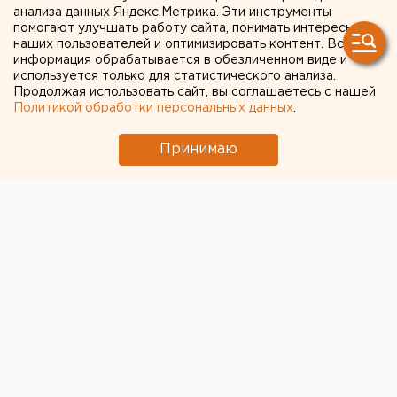
Свердловской области
анализа данных Яндекс.Метрика. Эти инструменты
помогают улучшать работу сайта, понимать интересы
наших пользователей и оптимизировать контент. Вся
информация обрабатывается в обезличенном виде и
используется только для статистического анализа.
Продолжая использовать сайт, вы соглашаетесь с нашей
Политикой обработки персональных данных
.
Принимаю
В Свердловской области за минувшие сутки
потушили 10 природных пожаров
. Продолжают
действовать
23 возгорания,
13 из которых