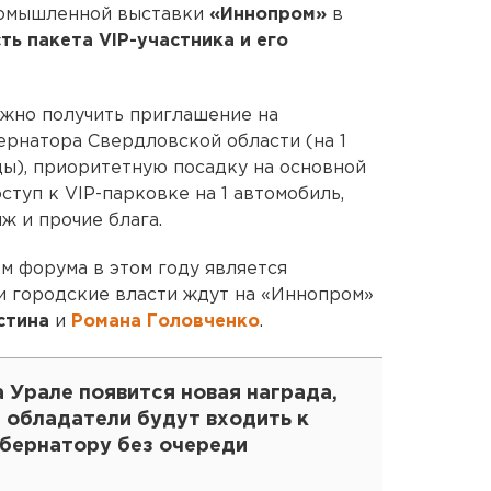
омышленной выставки
«Иннопром»
в
ь пакета VIP-участника и его
можно получить приглашение на
рнатора Свердловской области (на 1
цы), приоритетную посадку на основной
ступ к VIP-парковке на 1 автомобиль,
ж и прочие блага.
 форума в этом году является
и городские власти ждут на «Иннопром»
стина
и
Романа Головченко
.
 Урале появится новая награда,
 обладатели будут входить к
убернатору без очереди