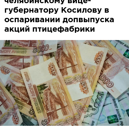
челябинскому вице-
губернатору Косилову в
оспаривании допвыпуска
акций птицефабрики