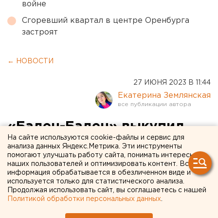
войне
Сгоревший квартал в центре Оренбурга
застроят
← НОВОСТИ
27 ИЮНЯ 2023 В 11:44
Екатерина Землянская
«Баден-Баден» выкупил
На сайте используются cookie-файлы и сервис для
еще один участок рядом со
анализа данных Яндекс.Метрика. Эти инструменты
помогают улучшать работу сайта, понимать интересы
своей стройкой в
наших пользователей и оптимизировать контент. Вся
Шарташском лесопарке
информация обрабатывается в обезличенном виде и
используется только для статистического анализа.
Екатеринбурга
Продолжая использовать сайт, вы соглашаетесь с нашей
Политикой обработки персональных данных
.