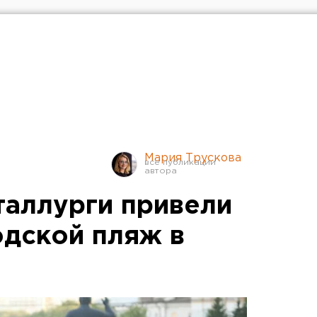
Мария Трускова
аллурги привели
одской пляж в