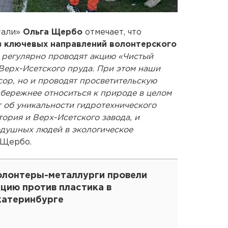
тали»
Ольга Щербо
отмечает, что
з ключевых направлений волонтерского
 регулярно проводят акцию «Чистый
Верх-Исетского пруда. При этом наши
ор, но и проводят просветительскую
 бережнее относиться к природе в целом
т об уникальности гидротехнического
тория и Верх-Исетского завода, и
одушных людей в экологическое
а Щербо.
олонтеры-металлурги провели
цию против пластика в
катеринбурге