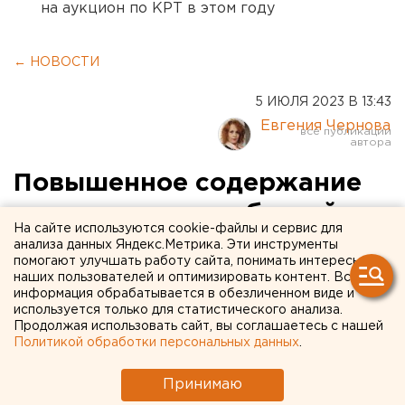
на аукцион по КРТ в этом году
← НОВОСТИ
5 ИЮЛЯ 2023 В 13:43
Евгения Чернова
Повышенное содержание
хлора выявили в бассейне
На сайте используются cookie-файлы и сервис для
в Оренбурге, где
анализа данных Яндекс.Метрика. Эти инструменты
помогают улучшать работу сайта, понимать интересы
отравились посетители
наших пользователей и оптимизировать контент. Вся
информация обрабатывается в обезличенном виде и
используется только для статистического анализа.
Причиной, предварительно, называют сбой в
Продолжая использовать сайт, вы соглашаетесь с нашей
работе оборудования.
Политикой обработки персональных данных
.
Принимаю