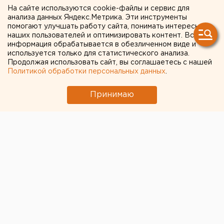
На сайте используются cookie-файлы и сервис для
использования катера для
анализа данных Яндекс.Метрика. Эти инструменты
помогают улучшать работу сайта, понимать интересы
катания людей в
наших пользователей и оптимизировать контент. Вся
Оренбуржье возбуждено
информация обрабатывается в обезличенном виде и
используется только для статистического анализа.
уголовное дело
Продолжая использовать сайт, вы соглашаетесь с нашей
Политикой обработки персональных данных
.
Принимаю