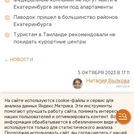
Федеральные компании не могут найти в
Екатеринбурге земли под апартаменты
Паводок пришел в большинство районов
Екатеринбурга
Туристам в Таиланде рекомендовали не
покидать курортные центры
← НОВОСТИ
5 ОКТЯБРЯ 2023 В 17:11
Наталия Вълкова
«Капитанская дочка» с
На сайте используются cookie-файлы и сервис для
анализа данных Яндекс.Метрика. Эти инструменты
иллюстрациями Аркадия
помогают улучшать работу сайта, понимать интересы
наших пользователей и оптимизировать контент. Вся
Пластова подарена
информация обрабатывается в обезличенном виде и
используется только для статистического анализа.
оренбургской библиотеке
Продолжая использовать сайт, вы соглашаетесь с нашей