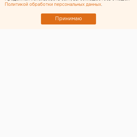
Политикой обработки персональных данных
.
Принимаю
© Областная библиотека
Книгу
«Капитанская дочка»
Пушкина с
иллюстрациями известного советского художника-
живописца
Аркадия Пластова
подарили