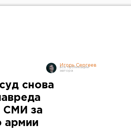
Игорь Сергеев
 суд снова
лавреда
 СМИ за
 армии