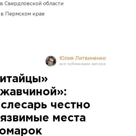
 в Свердловской области
 в Пермском крае
Юлия Литвиненко
китайцы»
жавчиной»:
ослесарь честно
уязвимые места
номарок