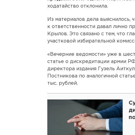
ходатайство отклонила.
Из материалов дела выяснилось, 
к ответственности давал лично п
Крылов. Это связано с тем, что г
участковой избирательной комисс
«Вечерние ведомости» уже в шест
статье о дискредитации армии РФ
директора издания Гузель Аиткуло
Постникова по аналогичной стать
тыс. рублей.
С
д
по