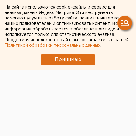
России оказалась фейком
На сайте используются cookie-файлы и сервис для
анализа данных Яндекс.Метрика. Эти инструменты
помогают улучшать работу сайта, понимать интересы
наших пользователей и оптимизировать контент. Вся
информация обрабатывается в обезличенном виде и
используется только для статистического анализа.
Продолжая использовать сайт, вы соглашаетесь с нашей
Политикой обработки персональных данных
.
Принимаю
© Скриншот видео telegram-канала Вечерние ведомости
На днях в СМИ появилась информация, что экс-глава
Екатеринбурга
Евгений Ройзман
* уехал из России.