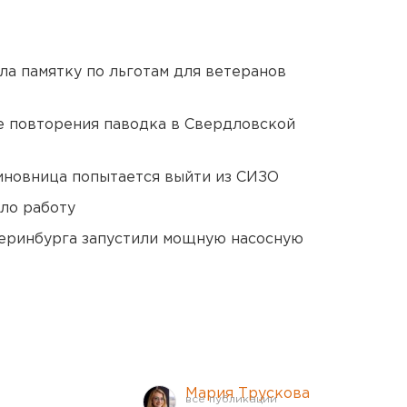
ла памятку по льготам для ветеранов
е повторения паводка в Свердловской
иновница попытается выйти из СИЗО
ло работу
еринбурга запустили мощную насосную
Мария Трускова