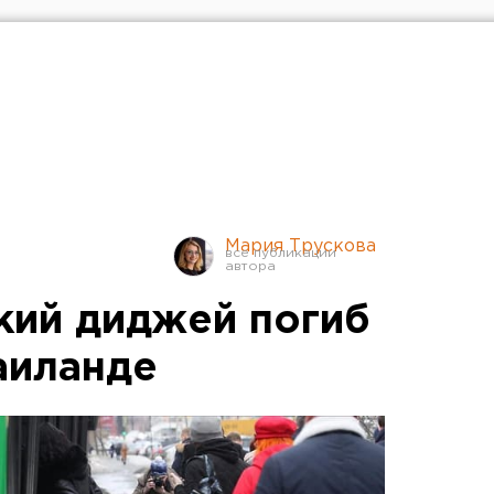
Мария Трускова
кий диджей погиб
аиланде