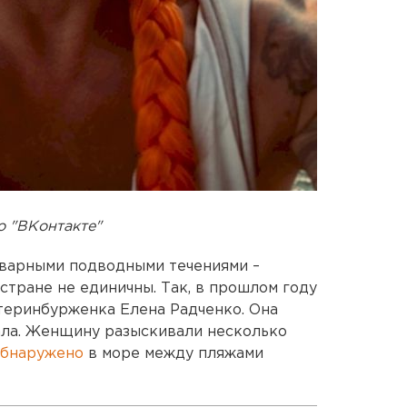
о "ВКонтакте"
оварными подводными течениями –
 стране не единичны. Так, в прошлом году
атеринбурженка Елена Радченко. Она
ала. Женщину разыскивали несколько
обнаружено
в море между пляжами