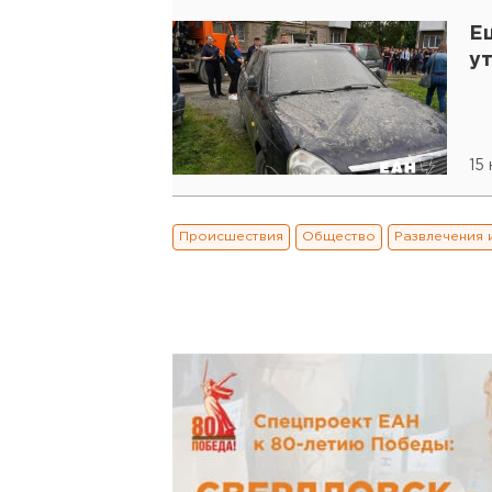
Е
у
15
Происшествия
Общество
Развлечения 