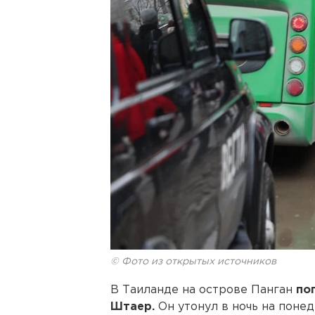
© Фото из открытых источников
В Таиланде на острове Панган
по
Штаер.
Он утонул в ночь на понед