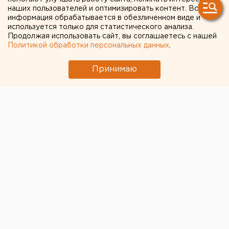
наших пользователей и оптимизировать контент. Вся
В партии «Яблоко» уверены, что конкуренты
информация обрабатывается в обезличенном виде и
используется только для статистического анализа.
подставляют ЦИК и администрацию
Продолжая использовать сайт, вы соглашаетесь с нашей
президента
Политикой обработки персональных данных
.
Принимаю
← НОВОСТИ
19 ОКТЯБРЯ 2023 В 13:10
Валентина Попова
«Угрожал ножом и вилкой,
пытался задушить»:
мужчина взял в заложницы
двухлетнюю племянницу в
Екатеринбурге