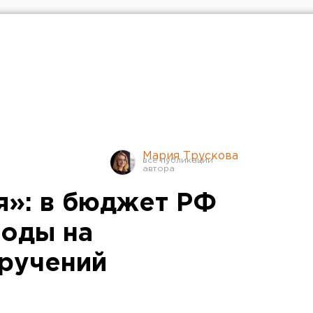
Мария Трускова
я»: в бюджет РФ
оды на
ручений