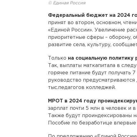
© Единая Россия
Федеральный бюджет на 2024 го
принят во втором, основном, чтен
«Единой России». Увеличение рас
приоритетные сферы – оборону, о
развитие села, культуру, сообщает
Только
на социальную политику 
Так, выплаты маткапитала в следу
горячее питание будут получать 7
руководство предусматриваются д
тыс.педагогов колледжей.
МРОТ в 2024 году проиндексирую
зарплат почти 5 млн в человек и 
Также будут проиндексированы на
Пособие по безработице впервые 
По предложению «Единой России»