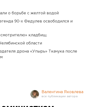
али о борьбе с желтой водой
егенда 90-х Федулев освободился и
 «смотрителю» кладбищ
Челябинской области
оздателя дрона «Упырь» Ткачука после
ом
Валентина Яковлева