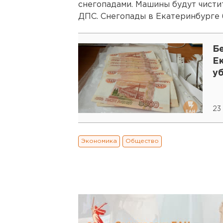
снегопадами. Машины будут чисти
ДПС. Снегопады в Екатеринбурге
Б
Е
у
23
Экономика
Общество