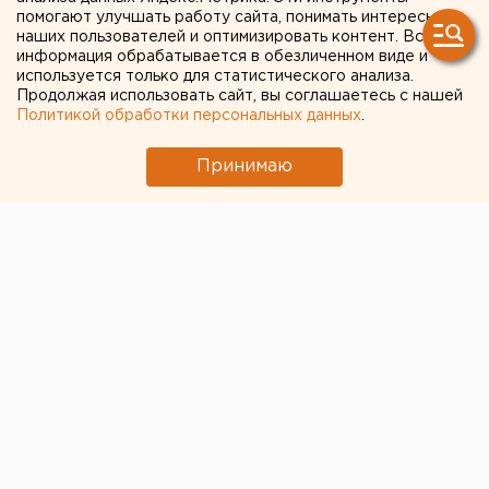
климата на бизнес
помогают улучшать работу сайта, понимать интересы
наших пользователей и оптимизировать контент. Вся
информация обрабатывается в обезличенном виде и
используется только для статистического анализа.
Продолжая использовать сайт, вы соглашаетесь с нашей
Политикой обработки персональных данных
.
Принимаю
Уральские топ-менеджеры и эксперты обсудили
влияние
экологических и социально-
экономических факторов на бизнес.
Вопросу было