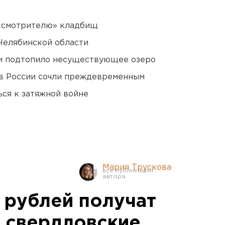
 «смотрителю» кладбищ
Челябинской области
ти подтопило несуществующее озеро
в России сочли преждевременным
ся к затяжной войне
Мария Трускова
 рублей получат
а свердловские