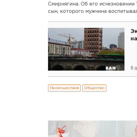
Смирнягина. Об его исчезновении
сын, которого мужчина воспитывал
Э
н
8 
Происшествия
Общество