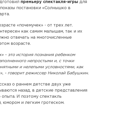
одготовил
премьеру спектакля-игры
для
 показы постановки «Солнышко в
арта.
зрасте «почемучек» - от трех лет.
интересен как самим малышам, так и их
нужно отвечать на многочисленные
этом возрасте.
» - это история познания ребенком
аполненного непростыми и, с точки
онятными и нелепыми условностями, как
», - говорит режиссер Николай Бабушкин.
ссказ о раннем детстве двух уже
ваются назад, в детские представления
 опыта. И поэтому спектакль
, юмором и легким гротеском.