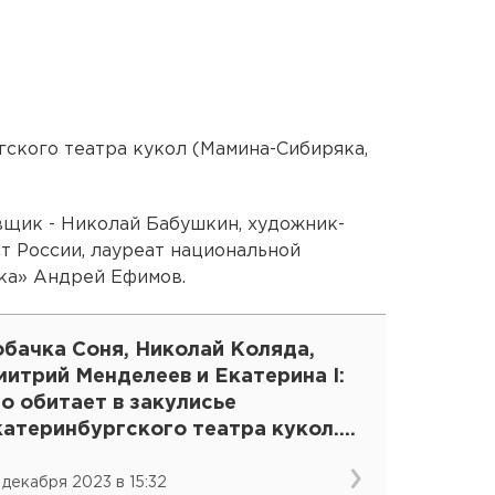
гского театра кукол (Мамина-Сибиряка,
вщик - Николай Бабушкин, художник-
т России, лауреат национальной
ка» Андрей Ефимов.
обачка Соня, Николай Коляда,
итрий Менделеев и Екатерина I:
о обитает в закулисье
катеринбургского театра кукол.
ОТО, ВИДЕО
 декабря 2023 в 15:32