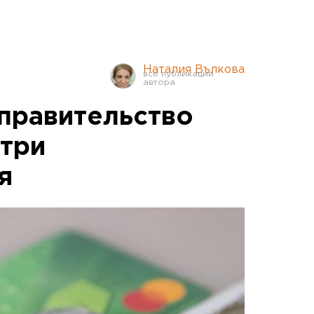
Наталия Вълкова
правительство
 три
я