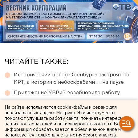
ЧИТАЙТЕ ТАКЖЕ:
Исторический центр Оренбурга застроят по
КРТ, а история с небоскребами — на паузе
Приложение УБРиР возобновило работу
Путин назначил нового командующего
На сайте используются cookie-файлы и сервис для
войсками ЦВО
анализа данных Яндекс.Метрика. Эти инструменты
помогают улучшать работу сайта, понимать интересы
Челябинцев предупредили о возможном
наших пользователей и оптимизировать контент. Вся
выходе из берегов реки Миасс
информация обрабатывается в обезличенном виде и
используется только для статистического анализа.