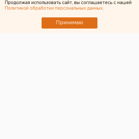
Сгоревший квартал в центре Оренбурга
Продолжая использовать сайт, вы соглашаетесь с нашей
застроят
Политикой обработки персональных данных
.
Принимаю
← НОВОСТИ
13 МАРТА 2024 В 11:30
ЕАНовости
Глава челябинского
избиркома рассказал о
голосовании военных за
президента