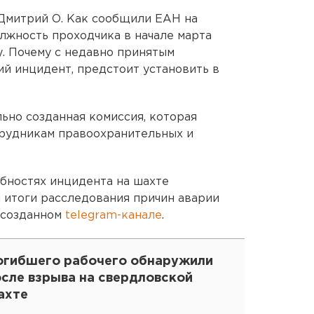
 Дмитрий О. Как сообщили ЕАН на
олжность проходчика в начале марта
у. Почему с недавно принятым
й инцидент, предстоит установить в
ьно созданная комиссия, которая
трудникам правоохранительных и
бностях инцидента на шахте
и итоги расследования причин аварии
 созданном
telegram-канале
.
огибшего рабочего обнаружили
осле взрыва на свердловской
ахте