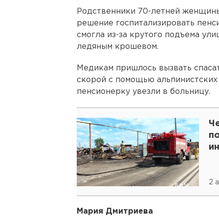
Родственники 70-летней женщины
решение госпитализировать пенси
смогла из-за крутого подъема ул
ледяным крошевом.
Медикам пришлось вызвать спаса
скорой с помощью альпинистских 
пенсионерку увезли в больницу.
Ч
по
и
2 
Мария Дмитриева