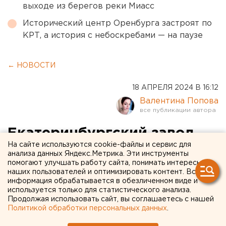
выходе из берегов реки Миасс
Исторический центр Оренбурга застроят по
КРТ, а история с небоскребами — на паузе
← НОВОСТИ
18 АПРЕЛЯ 2024 В 16:12
Валентина Попова
Екатеринбургский завод
На сайте используются cookie-файлы и сервис для
расширил возможности
анализа данных Яндекс.Метрика. Эти инструменты
помогают улучшать работу сайта, понимать интересы
для подтверждения
наших пользователей и оптимизировать контент. Вся
квалификации металлургов
информация обрабатывается в обезличенном виде и
используется только для статистического анализа.
Продолжая использовать сайт, вы соглашаетесь с нашей
Политикой обработки персональных данных
.