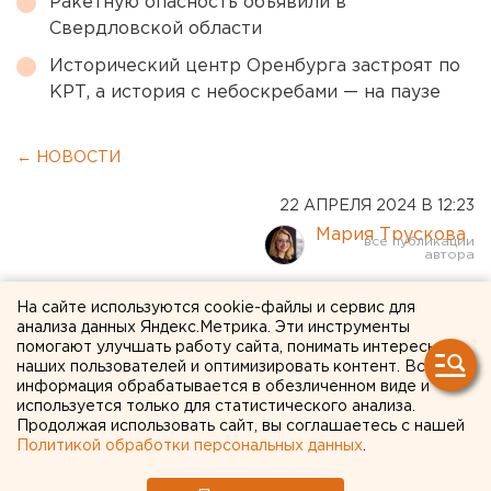
Ракетную опасность объявили в
Свердловской области
Исторический центр Оренбурга застроят по
КРТ, а история с небоскребами — на паузе
← НОВОСТИ
22 АПРЕЛЯ 2024 В 12:23
Мария Трускова
УБРиР раскроет
На сайте используются cookie-файлы и сервис для
анализа данных Яндекс.Метрика. Эти инструменты
предпринимателям, как
помогают улучшать работу сайта, понимать интересы
наших пользователей и оптимизировать контент. Вся
повысить доходность
информация обрабатывается в обезличенном виде и
сезонного бизнеса
используется только для статистического анализа.
Продолжая использовать сайт, вы соглашаетесь с нашей
Политикой обработки персональных данных
.