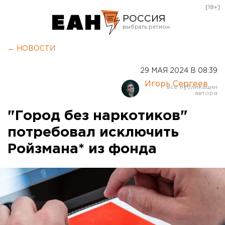
[18+]
РОССИЯ
Екатеринбург
← НОВОСТИ
Челябинск
29 МАЯ 2024 В 08:39
Курган
Игорь Сергеев
Оренбург
"Город без наркотиков"
потребовал исключить
Ройзмана* из фонда