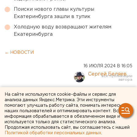
Поиски нового главы культуры
Екатеринбурга зашли в тупик
Холодную воду возвращают жителям
Екатеринбурга
← НОВОСТИ
16 ИЮЛЯ 2024 В 16:05
Сергей Беляев
«Уральские авиалинии»
На сайте используются cookie-файлы и сервис для
анализа данных Яндекс.Метрика. Эти инструменты
уволили опасного пилота,
помогают улучшать работу сайта, понимать интересы
наших пользователей и оптимизировать контент. Вся
который гулял с защитным
информация обрабатывается в обезличенном виде и
жилетом на голове
используется только для статистического анализа.
Продолжая использовать сайт, вы соглашаетесь с нашей
Политикой обработки персональных данных
.