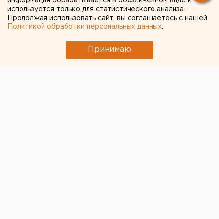
информация обрабатывается в обезличенном виде и
используется только для статистического анализа.
Продолжая использовать сайт, вы соглашаетесь с нашей
Политикой обработки персональных данных
.
Принимаю
В Екатеринбурге
пятимесячный младенец погиб
,
пока его мама спала. Он захлебнулся рвотными
массами, пишет е1.
Инцидент произошел в доме на улице