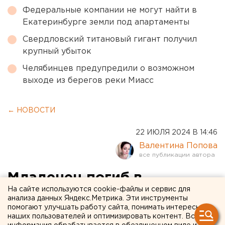
Федеральные компании не могут найти в
Екатеринбурге земли под апартаменты
Свердловский титановый гигант получил
крупный убыток
Челябинцев предупредили о возможном
выходе из берегов реки Миасс
← НОВОСТИ
22 ИЮЛЯ 2024 В 14:46
Валентина Попова
Младенец погиб в
На сайте используются cookie-файлы и сервис для
Екатеринбурге, пока его
анализа данных Яндекс.Метрика. Эти инструменты
помогают улучшать работу сайта, понимать интересы
мать спала
наших пользователей и оптимизировать контент. Вся