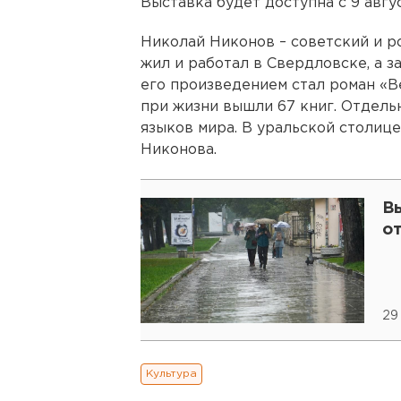
Выставка будет доступна с 9 авгус
Николай Никонов – советский и р
жил и работал в Свердловске, а з
его произведением стал роман «Ве
при жизни вышли 67 книг. Отдель
языков мира. В уральской столице
Никонова.
В
о
29
Культура