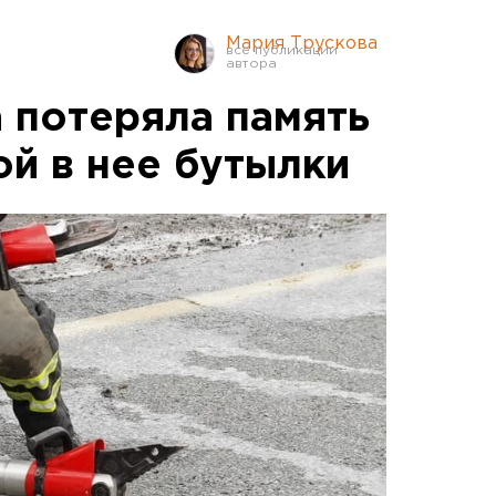
Мария Трускова
 потеряла память
ой в нее бутылки