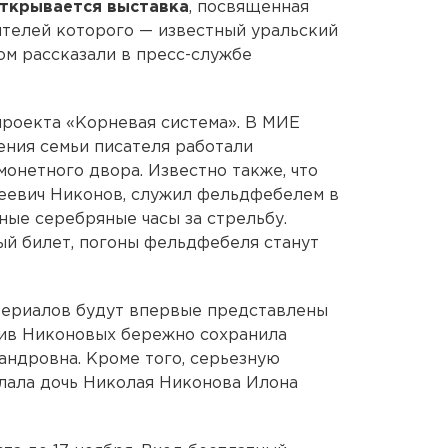
ткрывается выставка
, посвященная
ителей которого — известный уральский
том рассказали в пресс-службе
проекта «Корневая система». В МИЕ
ения семьи писателя работали
онетного двора. Известно также, что
еевич Никонов, служил фельдфебелем в
ные серебряные часы за стрельбу.
й билет, погоны фельдфебеля станут
ериалов будут впервые представлены
ив Никоновых бережно сохранила
андровна. Кроме того, серьезную
лала дочь Николая Никонова Илона