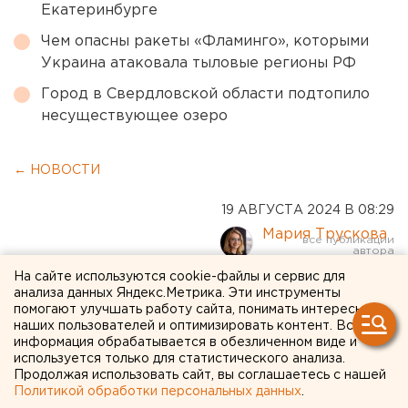
Екатеринбурге
Чем опасны ракеты «Фламинго», которыми
Украина атаковала тыловые регионы РФ
Город в Свердловской области подтопило
несуществующее озеро
← НОВОСТИ
19 АВГУСТА 2024 В 08:29
Мария Трускова
На сайте используются cookie-файлы и сервис для
Свердловская область
анализа данных Яндекс.Метрика. Эти инструменты
помогают улучшать работу сайта, понимать интересы
вошла в топ-5 регионов
наших пользователей и оптимизировать контент. Вся
информация обрабатывается в обезличенном виде и
России с самыми высокими
используется только для статистического анализа.
Продолжая использовать сайт, вы соглашаетесь с нашей
зарплатами учителей
Политикой обработки персональных данных
.