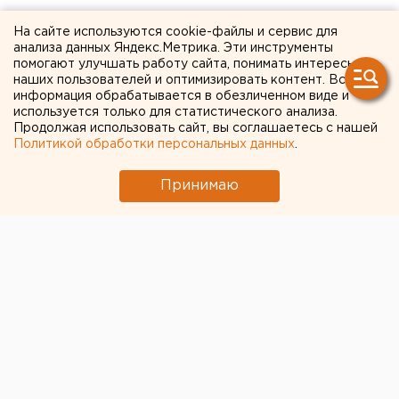
В челябинском избиркоме
На сайте используются cookie-файлы и сервис для
анализа данных Яндекс.Метрика. Эти инструменты
рассказали, какие города
помогают улучшать работу сайта, понимать интересы
наших пользователей и оптимизировать контент. Вся
активнее голосовали через
информация обрабатывается в обезличенном виде и
используется только для статистического анализа.
интернет
Продолжая использовать сайт, вы соглашаетесь с нашей
Политикой обработки персональных данных
.
Принимаю