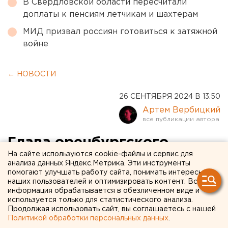
В Свердловской области пересчитали
доплаты к пенсиям летчикам и шахтерам
МИД призвал россиян готовиться к затяжной
войне
← НОВОСТИ
26 СЕНТЯБРЯ 2024 В 13:50
Артем Вербицкий
Глава оренбургского
На сайте используются cookie-файлы и сервис для
минарха в суде жалуется
анализа данных Яндекс.Метрика. Эти инструменты
помогают улучшать работу сайта, понимать интересы
на травлю от
наших пользователей и оптимизировать контент. Вся
заинтересованных лиц
информация обрабатывается в обезличенном виде и
используется только для статистического анализа.
Продолжая использовать сайт, вы соглашаетесь с нашей
Политикой обработки персональных данных
.