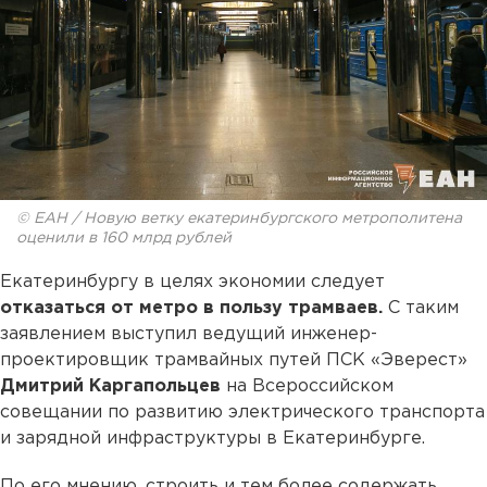
© ЕАН / Новую ветку екатеринбургского метрополитена
оценили в 160 млрд рублей
Екатеринбургу в целях экономии следует
отказаться от метро в пользу трамваев.
С таким
заявлением выступил ведущий инженер-
проектировщик трамвайных путей ПСК «Эверест»
Дмитрий Каргапольцев
на Всероссийском
совещании по развитию электрического транспорта
и зарядной инфраструктуры в Екатеринбурге.
По его мнению, строить и тем более содержать