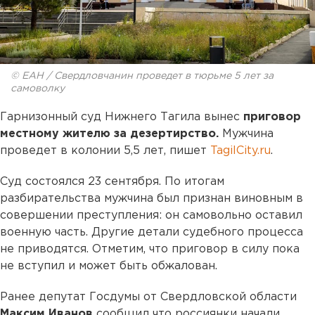
© ЕАН / Свердловчанин проведет в тюрьме 5 лет за
самоволку
Гарнизонный суд Нижнего Тагила вынес
приговор
местному жителю за дезертирство.
Мужчина
проведет в колонии 5,5 лет, пишет
TagilCity.ru
.
Суд состоялся 23 сентября. По итогам
разбирательства мужчина был признан виновным в
совершении преступления: он самовольно оставил
военную часть. Другие детали судебного процесса
не приводятся. Отметим, что приговор в силу пока
не вступил и может быть обжалован.
Ранее депутат Госдумы от Свердловской области
Максим Иванов
сообщил что россиянки начали