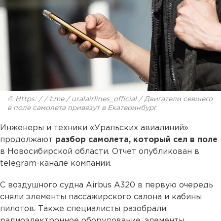
© Https: / / t.me / uralairlines_official / Двигатели севшего
в поле самолета привезут в Екатеринбург
Инженеры и техники «Уральских авиалиний»
продолжают
разбор самолета, который сел в поле
в Новосибирской области. Отчет опубликован в
telegram-канале компании.
С воздушного судна Airbus А320 в первую очередь
сняли элементы пассажирского салона и кабины
пилотов. Также специалисты разобрали
радиоэлектронное оборудование, элементы