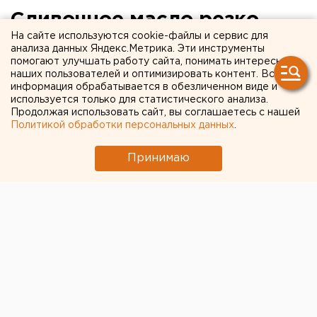
Сливочное масло резко
На сайте используются cookie-файлы и сервис для
подорожало в
анализа данных Яндекс.Метрика. Эти инструменты
помогают улучшать работу сайта, понимать интересы
Свердловской области
наших пользователей и оптимизировать контент. Вся
информация обрабатывается в обезличенном виде и
используется только для статистического анализа.
Продолжая использовать сайт, вы соглашаетесь с нашей
Политикой обработки персональных данных
.
Принимаю
© ЕАН. За неделю подорожали сливочное масло, огурцы