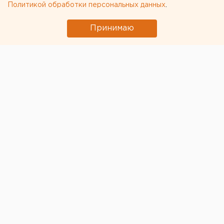
Политикой обработки персональных данных
.
абортов
Принимаю
© Фото из открытых источников
В ноябре нас "порадовали" сразу несколько громких
заявлений о мерах для
стимулирования