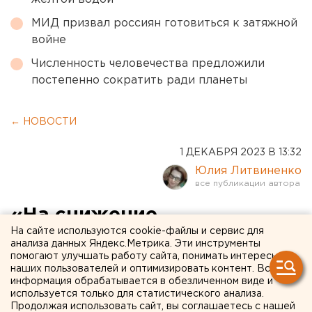
МИД призвал россиян готовиться к затяжной
войне
Численность человечества предложили
постепенно сократить ради планеты
← НОВОСТИ
1 ДЕКАБРЯ 2023 В 13:32
Юлия Литвиненко
«На снижение
На сайте используются cookie-файлы и сервис для
рождаемости повлияли
анализа данных Яндекс.Метрика. Эти инструменты
помогают улучшать работу сайта, понимать интересы
смартфоны»: известный
наших пользователей и оптимизировать контент. Вся
демограф - о том, почему в
информация обрабатывается в обезличенном виде и
используется только для статистического анализа.
России не сработает запрет
Продолжая использовать сайт, вы соглашаетесь с нашей