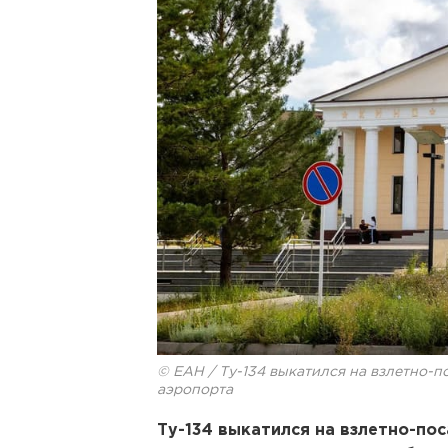
© ЕАН / Ту-134 выкатился на взлетно-
аэропорта
Ту-134 выкатился на взлетно-по