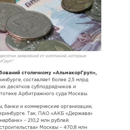
десятки заявлений от компаний, которые
рГруп"
бований столичному «АльмакорГруп»,
инбурге, составляет более 2,5 млрд
ких десятков субподрядчиков и
ртотеке Арбитражного суда Москвы.
ы, банки и коммерческие организации,
атеринбурге. Так, ПАО «АКБ «Держава»
нарбанк» – 210,2 млн рублей.
троительства» Москвы – 470,8 млн