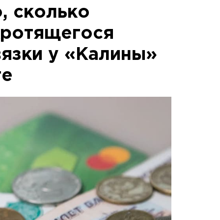
, сколько
кротящегося
вязки у «Калины»
ге