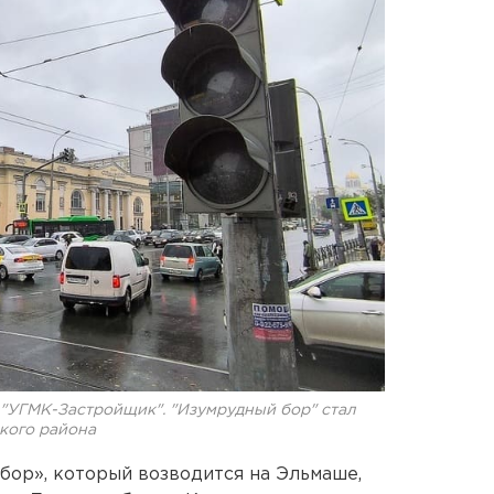
"УГМК-Застройщик". "Изумрудный бор" стал
кого района
ор», который возводится на Эльмаше,