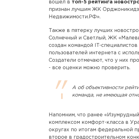
вошел в
топ-5 рейтинга новостр
признан лучшим ЖК Орджоникидзе
Недвижимости.РФ».
Также в пятерку лучших новостр
Солнечный и Светлый, ЖК «Малеви
создан командой IT-специалистов
пользователей интернета с испол
Создатели отмечают, что у них п
- все оценки можно проверить.
А об объективности рейтин
команда, не имеющая отн
Напомним, что ранее «Изумрудны
комплексом комфорт-класса в Ур
округах по итогам федеральной п
второе в градостроительном кон