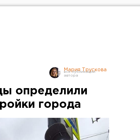
Мария Трускова
цы определили
ройки города