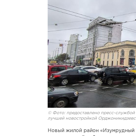
© Фото: предоставлено пресс-службой 
лучшей новостройкой Орджоникидзевс
Новый жилой район «Изумрудный б