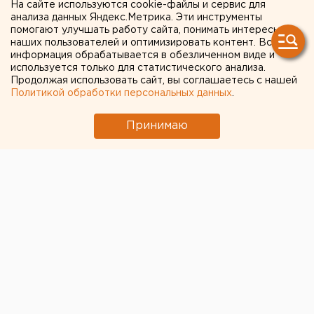
На сайте используются cookie-файлы и сервис для
Спустя полтора года
анализа данных Яндекс.Метрика. Эти инструменты
помогают улучшать работу сайта, понимать интересы
свердловчанину вручат
наших пользователей и оптимизировать контент. Вся
информация обрабатывается в обезличенном виде и
медаль за СВО
используется только для статистического анализа.
Продолжая использовать сайт, вы соглашаетесь с нашей
Политикой обработки персональных данных
.
Принимаю
© ЕАН / Федор получил медаль, которой награжден в