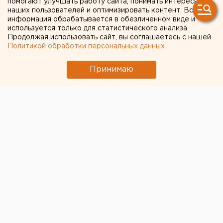
помогают улучшать работу сайта, понимать интересы
на ЖКХ в Екатеринбурге
наших пользователей и оптимизировать контент. Вся
информация обрабатывается в обезличенном виде и
используется только для статистического анализа.
Продолжая использовать сайт, вы соглашаетесь с нашей
Политикой обработки персональных данных
.
Принимаю
© ЕАН. Собираемость платежей с населения города
упадет на фоне роста тарифов
Уровень
тарифов за отопление, горячую воду и
другие услуги ЖКХ
в Екатеринбурге вырастет