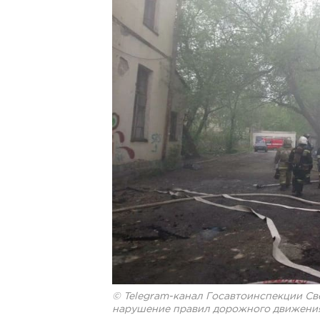
© Telegram-канал Госавтоинспекции Св
нарушение правил дорожного движени