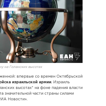
ну на Голанских высотах
женной: впервые со времен Октябрьской
ойска израильской армии
. Израиль
ланских высотах* на фоне падения власти
та значительной части страны силами
РИА Новости».