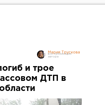
Мария Трускова
погиб и трое
массовом ДТП в
области