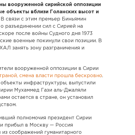
ены вооруженной сирийской оппозиции
ые объекты вблизи Голанских высот и
В связи с этим премьер Биньямин
 о разъединении сил с Сирией на
скоре после войны Судного дня 1973
ийские военные покинули свои позиции. В
ХАЛ занять зону разграничения и
ители вооруженной оппозиции в Сирии
страной, смена власти прошла бескровно
.
 объекты инфраструктуры, выпустили
Сирии Мухаммед Гази аль-Джаляли
рами остается в стране, он установил
ством.
живший полномочия президент Сирии
ьи прибыл в Москву — Россия
 из соображений гуманитарного