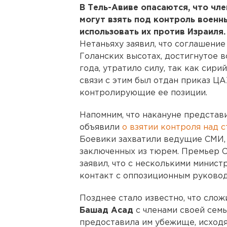
В Тель-Авиве опасаются, что чл
могут взять под контроль военн
использовать их против Израиля.
Нетаньяху заявил, что соглашение
Голанских высотах, достигнутое в
года, утратило силу, так как сир
связи с этим был отдан приказ ЦА
контролирующие ее позиции.
Напомним, что накануне представ
объявили
о взятии контроля над 
Боевики захватили ведущие СМИ,
заключенных из тюрем. Премьер 
заявил, что с несколькими минист
контакт с оппозиционным руковод
Позднее стало известно, что сло
Башад Асад
с членами своей сем
предоставила им убежище, исходя