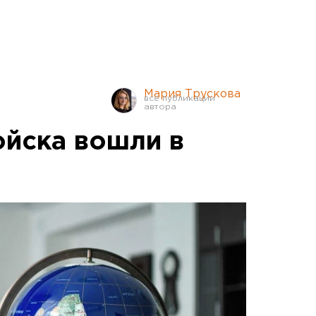
Мария Трускова
ойска вошли в